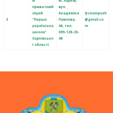
й
м. Харків,
приватний
вул.
ліцей
Академіка
lyceumpush
3
“Перша
Павлова,
@gmail.co
українська
46, тел.
m
школа”
099-128-20-
Харківсько
48
ї області