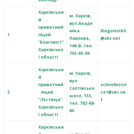
Харківськи
м. Харків,
й
вул.Акаде
приватний
міка
blagovistkh
1
ліцей
Павлова,
@ukr.net
“Благовіст”
146-В, тел.
Харківсько
703-65-66
ї області
Харківськи
м. Харків,
й
вул.
приватний
schoollestvi
Салтівське
2
ліцей
ca1@ukr.ne
шосе, 133,
“Лєствіца”
t
тел. 782-68-
Харківсько
80
ї області
Харківськи