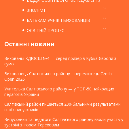
ВІДДІЛ ОСВІТНЬОГО МЕНЕДЖМЕНТУ
ЗНО/НМТ
БАТЬКАМ УЧНІВ І ВИХОВАНЦІВ
ОСВІТНІЙ ПРОЦЕС
Останні новини
Вихованці КДЮСШ №4 — серед призерів Кубка Європи з
сумо
Вихованець Салтівського району – переможець Czech
Open 2026
Учителька Салтівського району — у ТОП-50 найкращих
педагогів України
Салтівський район пишається 200-бальними результатами
своїх випускників
Випускники та педагоги Салтівського району взяли участь у
зустрічі з Ігорем Тереховим