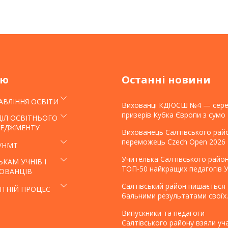
ню
Останні новини
АВЛІННЯ ОСВІТИ
Вихованці КДЮСШ №4 — сер
призерів Кубка Європи з сумо
ДІЛ ОСВІТНЬОГО
ЕДЖМЕНТУ
Вихованець Салтівського рай
переможець Czech Open 2026
/НМТ
Учителька Салтівського райо
ЬКАМ УЧНІВ І
ТОП-50 найкращих педагогів У
ОВАНЦІВ
Салтівський район пишається 
ІТНІЙ ПРОЦЕС
бальними результатами своїх
випускників
Випускники та педагоги
Салтівського району взяли уч