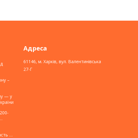
Адреса
61146, м. Харків, вул. Валентинівська
ед
27-Г
ону –
ну — у
країни
200-
асть у