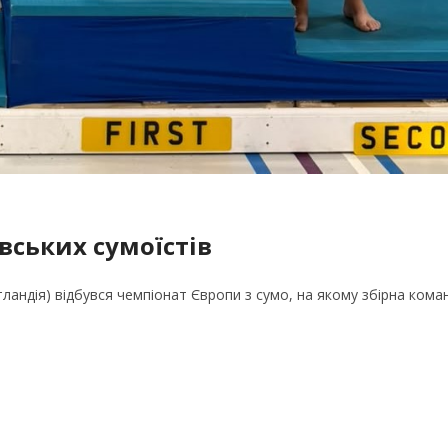
вських сумоїстів
отландія) відбувся чемпіонат Європи з сумо, на якому збірна кома