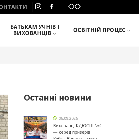
Слабозорим
ОНТАКТИ
БАТЬКАМ УЧНІВ І
ОСВІТНІЙ ПРОЦЕС
ВИХОВАНЦІВ
Останні новини
06.08.2026
Вихованці КДЮСШ №4
— серед призерів
Кубка Європи з сумо