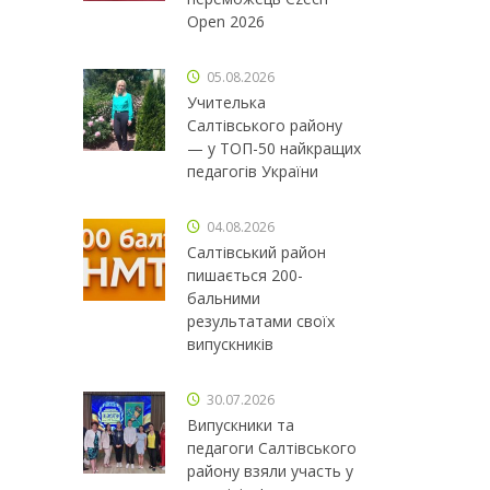
Open 2026
05.08.2026
Учителька
Салтівського району
— у ТОП-50 найкращих
педагогів України
04.08.2026
Салтівський район
пишається 200-
бальними
результатами своїх
випускників
30.07.2026
Випускники та
педагоги Салтівського
району взяли участь у