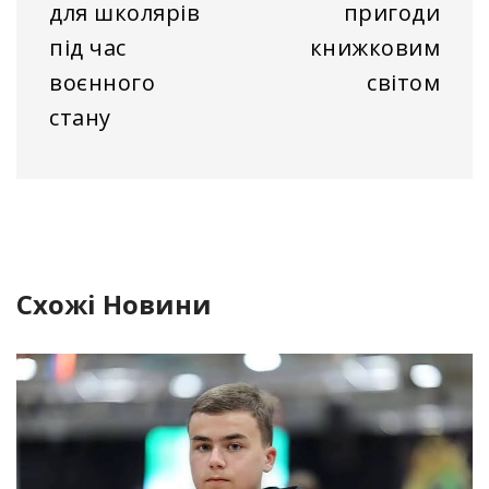
для школярів
пригоди
під час
книжковим
воєнного
світом
стану
Схожі Новини