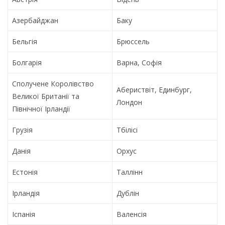
Азербайджан
Баку
Бельгія
Брюссель
Болгарія
Варна, Софія
Сполучене Королівство
Абериствіт, Единбург,
Великої Британії та
Лондон
Північної Ірландії
Грузія
Тбілісі
Данія
Орхус
Естонія
Таллінн
Ірландія
Дублін
Іспанія
Валенсія