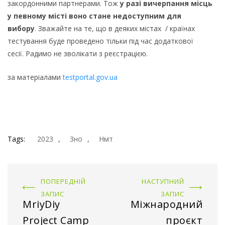
закордонними партнерами. Тож
у разі вичерпання місць
у певному місті воно стане недоступним для
вибору
. Зважайте на те, що в деяких містах / країнах
тестування буде проведено тільки під час додаткової
сесії. Радимо не зволікати з реєстрацією.
за матеріалами
testportal.gov.ua
Tags:
2023
,
Зно
,
Нмт
ПОПЕРЕДНІЙ
НАСТУПНИЙ
ЗАПИС
ЗАПИС
MriyDiy
Міжнародний
Project Camp
проєкт