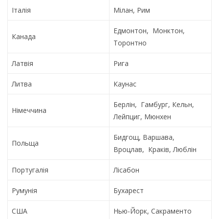
Італія
Мілан, Рим
Едмонтон, Монктон,
Канада
Торонтно
Латвія
Рига
Литва
Каунас
Берлін, Гамбург, Кельн,
Німеччина
Лейпциг, Мюнхен
Бидгощ, Варшава,
Польща
Вроцлав, Краків, Люблін
Португалія
Лісабон
Румунія
Бухарест
США
Нью-Йорк, Сакраменто