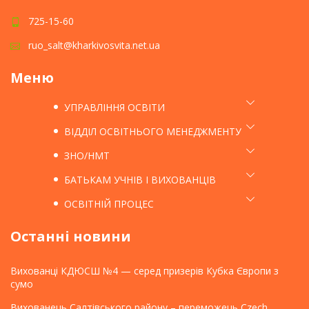
725-15-60
ruo_salt@kharkivosvita.net.ua
Меню
УПРАВЛІННЯ ОСВІТИ
ВІДДІЛ ОСВІТНЬОГО МЕНЕДЖМЕНТУ
ЗНО/НМТ
БАТЬКАМ УЧНІВ І ВИХОВАНЦІВ
ОСВІТНІЙ ПРОЦЕС
Останні новини
Вихованці КДЮСШ №4 — серед призерів Кубка Європи з
сумо
Вихованець Салтівського району – переможець Czech