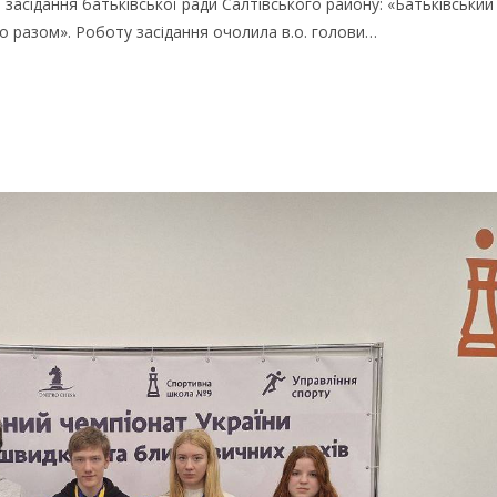
ся засідання батьківської ради Салтівського району: «Батьківський
мо разом». Роботу засідання очолила в.о. голови…