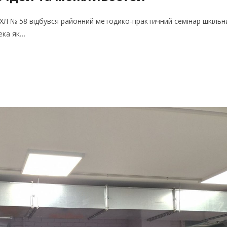
ХЛ № 58 відбувся районний методико-практичний семінар шкільн
тека як…