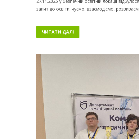
27.11.2025 у безпечній освітній локації відбуло
запит до освіти: чуємо, взаємодіємо, розвиває
ЧИТАТИ ДАЛІ