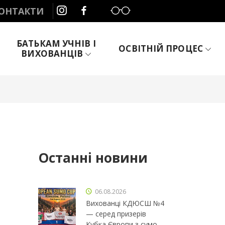
Слабозорим
ОНТАКТИ
БАТЬКАМ УЧНІВ І
ОСВІТНІЙ ПРОЦЕС
ВИХОВАНЦІВ
Останні новини
06.08.2026
Вихованці КДЮСШ №4
— серед призерів
Кубка Європи з сумо