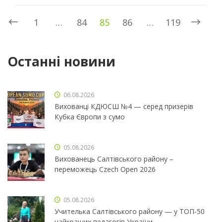
1
…
84
85
86
…
119
Останні новини
06.08.2026
Вихованці КДЮСШ №4 — серед призерів
Кубка Європи з сумо
05.08.2026
Вихованець Салтівського району –
переможець Czech Open 2026
05.08.2026
Учителька Салтівського району — у ТОП-50
найкращих педагогів України