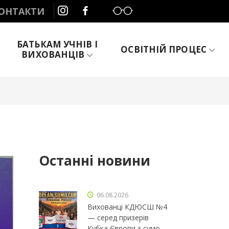
Слабозорим
ОНТАКТИ
БАТЬКАМ УЧНІВ І
ОСВІТНІЙ ПРОЦЕС
ВИХОВАНЦІВ
Останні новини
06.08.2026
Вихованці КДЮСШ №4
— серед призерів
Кубка Європи з сумо