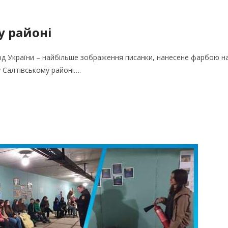
у районі
рд України – найбільше зображення писанки, нанесене фарбою н
у Салтівському районі….